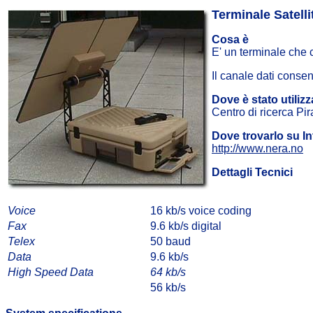
Terminale Satell
Cosa è
E' un terminale che c
Il canale dati consent
Dove è stato utilizz
Centro di ricerca P
Dove trovarlo su In
http://www.nera.no
Dettagli Tecnici
Voice
16 kb/s voice coding
Fax
9.6 kb/s digital
Telex
50 baud
Data
9.6 kb/s
High Speed Data
64 kb/s
56 kb/s