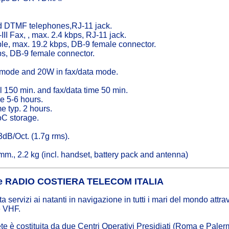
d DTMF telephones,RJ-11 jack.
I Fax, , max. 2.4 kbps, RJ-11 jack.
le, max. 19.2 kbps, DB-9 female connector.
ps, DB-9 female connector.
k mode and 20W in fax/data mode.
cal 150 min. and fax/data time 50 min.
e 5-6 hours.
e typ. 2 hours.
oC storage.
dB/Oct. (1.7g rms).
m., 2.2 kg (incl. handset, battery pack and antenna)
e RADIO COSTIERA TELECOM ITALIA
ta servizi ai natanti in navigazione in tutti i mari del mondo at
 VHF.
te è costituita da due Centri Operativi Presidiati (Roma e Palermo)