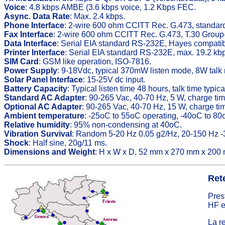
Voice
: 4.8 kbps AMBE (3.6 kbps voice, 1.2 Kbps FEC.
Async. Data Rate
: Max. 2.4 kbps.
Phone Interface
: 2-wire 600 ohm CCITT Rec. G.473, standar
Fax Interface
: 2-wire 600 ohm CCITT Rec. G.473, T.30 Group-II
Data Interface
: Serial EIA standard RS-232E, Hayes compatib
Printer Interface
: Serial EIA standard RS-232E, max. 19.2 kb
SIM Card
: GSM like operation, ISO-7816.
Power Supply
: 9-18Vdc, typical 370mW listen mode, 8W tal
Solar Panel Interface
: 15-25V dc input.
Battery Capacity
: Typical listen time 48 hours, talk time typi
Standard AC Adapter
: 90-265 Vac, 40-70 Hz, 5 W, charge tim
Optional AC Adapter
: 90-265 Vac, 40-70 Hz, 15 W, charge tim
Ambient temperature
: -25oC to 55oC operating, -40oC to 80
Relative humidity
: 95% non-condensing at 40oC.
Vibration Survival
: Random 5-20 Hz 0.05 g2/Hz, 20-150 Hz -3
Shock
: Half sine, 20g/11 ms.
Dimensions and Weight
: H x W x D, 52 mm x 270 mm x 200 m
Ret
Pres
HF e
La re