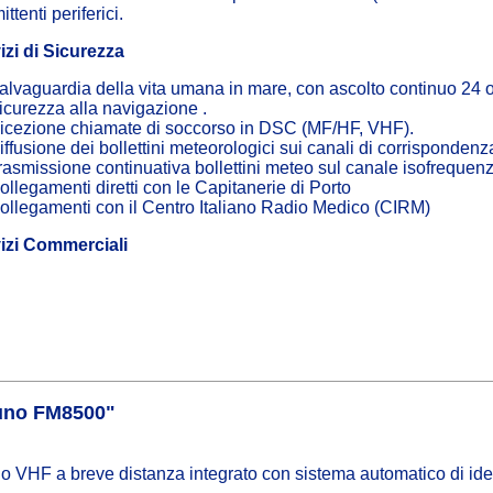
ittenti periferici.
izi di Sicurezza
alvaguardia della vita umana in mare, con ascolto continuo 24 o
icurezza alla navigazione .
icezione chiamate di soccorso in DSC (MF/HF, VHF).
iffusione dei bollettini meteorologici sui canali di corrisponde
rasmissione continuativa bollettini meteo sul canale isofrequen
ollegamenti diretti con le Capitanerie di Porto
ollegamenti con il Centro Italiano Radio Medico (CIRM)
izi Commerciali
runo FM8500"
 VHF a breve distanza integrato con sistema automatico di iden