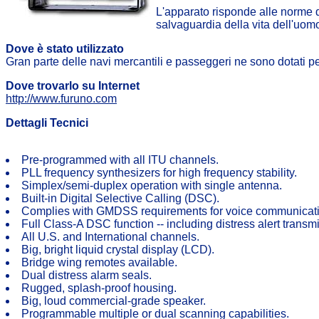
L'apparato risponde alle norme d
salvaguardia della vita dell'uom
Dove è stato utilizzato
Gran parte delle navi mercantili e passeggeri ne sono dotati p
Dove trovarlo su Internet
http://www.furuno.com
Dettagli Tecnici
Pre-programmed with all ITU channels.
PLL frequency synthesizers for high frequency stability.
Simplex/semi-duplex operation with single antenna.
Built-in Digital Selective Calling (DSC).
Complies with GMDSS requirements for voice communicat
Full Class-A DSC function -- including distress alert transm
All U.S. and International channels.
Big, bright liquid crystal display (LCD).
Bridge wing remotes available.
Dual distress alarm seals.
Rugged, splash-proof housing.
Big, loud commercial-grade speaker.
Programmable multiple or dual scanning capabilities.