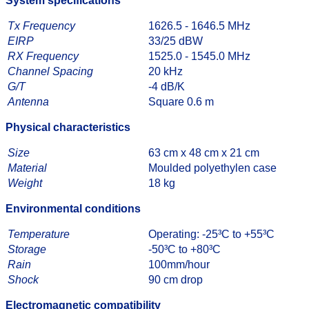
System specifications
Tx Frequency
1626.5 - 1646.5 MHz
EIRP
33/25 dBW
RX Frequency
1525.0 - 1545.0 MHz
Channel Spacing
20 kHz
G/T
-4 dB/K
Antenna
Square 0.6 m
Physical characteristics
Size
63 cm x 48 cm x 21 cm
Material
Moulded polyethylen case
Weight
18 kg
Environmental conditions
Temperature
Operating: -25³C to +55³C
Storage
-50³C to +80³C
Rain
100mm/hour
Shock
90 cm drop
Electromagnetic compatibility