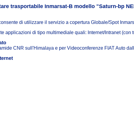
itare trasportabile Inmarsat-B modello "Saturn-bp N
onsente di utilizzare il servizio a copertura Globale/Spot Inmarsat
e applicazioni di tipo multimediale quali: Internet/Intranet (con tut
ato
iramide CNR sull'Himalaya e per Videoconferenze FIAT Auto da
ternet