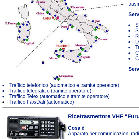
trasm
Serv
S
S
R
D
T
C
C
Serv
Traffico telefonico (automatico e tramite operatore)
Traffico telegrafico (tramite operatore)
Traffico Telex (automatico e tramite operatore)
Traffico Fax/Dati (automatico)
Ricetrasmettore VHF "Fu
Cosa è
Apparato per comunicazioni radio