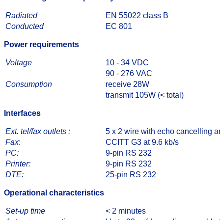
Radiated
EN 55022 class B
Conducted
EC 801
Power requirements
Voltage
10 - 34 VDC
90 - 276 VAC
Consumption
receive 28W
transmit 105W (< total)
Interfaces
Ext. tel/fax outlets :
5 x 2 wire with echo cancelling a
Fax
:
CCITT G3 at 9.6 kb/s
PC:
9-pin RS 232
Printer:
9-pin RS 232
DTE:
25-pin RS 232
Operational characteristics
Set-up time
< 2 minutes