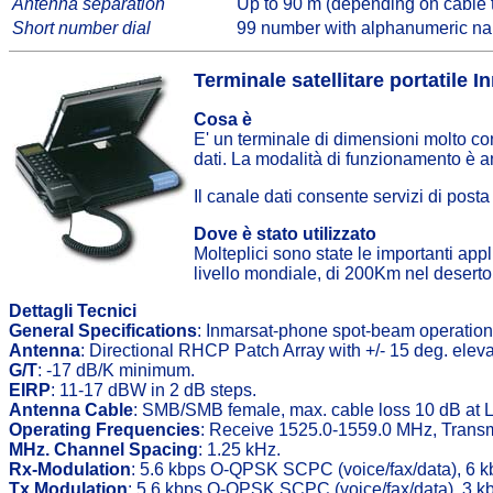
Antenna separation
Up to 90 m (depending on cable 
Short number dial
99 number with alphanumeric n
Terminale satellitare portatil
Cosa è
E' un terminale di dimensioni molto con
dati. La modalità di funzionamento è a
Il canale dati consente servizi di posta 
Dove è stato utilizzato
Molteplici sono state le importanti app
livello mondiale, di 200Km nel desert
Dettagli Tecnici
General Specifications
: Inmarsat-phone spot-beam operation
Antenna
: Directional RHCP Patch Array with +/- 15 deg. eleva
G/T
: -17 dB/K minimum.
EIRP
: 11-17 dBW in 2 dB steps.
Antenna Cable
: SMB/SMB female, max. cable loss 10 dB at 
Operating Frequencies
: Receive 1525.0-1559.0 MHz, Transm
MHz. Channel Spacing
: 1.25 kHz.
Rx-Modulation
: 5.6 kbps O-QPSK SCPC (voice/fax/data), 6
Tx Modulation
: 5.6 kbps O-QPSK SCPC (voice/fax/data), 3