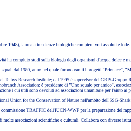
bre 1948), laureata in scienze biologiche con pieni voti assoluti e lode
ività ha compiuto studi sulla biologia degli organismi d'acqua dolce e mar
 squali dal 1989, anno nel quale furono varati i progetti "Prionace",
l Tethys Research Institute; dal 1995 è supervisor del GRIS-Gruppo Ricer
mobranch Association; é presidente di "Uno squalo per amico", associa
gazione i cui utili sono devoluti ad associazioni umanitarie per l'aiuto ai 
ional Union for the Conservation of Nature nell'ambito dell'SSG-Shark
la commissione TRAFFIC dell'IUCN-WWF per la preparazione del rapp
 molte associazioni scientifiche e culturali. Collabora con diverse istituz