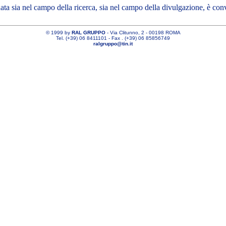
 sia nel campo della ricerca, sia nel campo della divulgazione, è convi
©
1999 by
RAL GRUPPO
- Via Clitunno, 2 - 00198 ROMA
Tel. (+39) 06 8411101 - Fax . (+39) 06 85856749
ralgruppo@tin.it